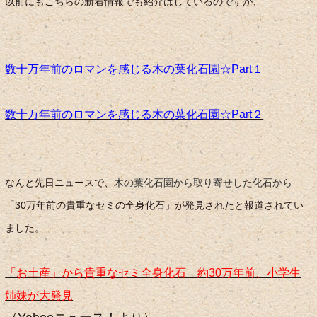
以前にもこちらの新着情報でも紹介はしているのですが、
数十万年前のロマンを感じる木の葉化石園☆Part１
数十万年前のロマンを感じる木の葉化石園☆Part２
なんと先日ニュースで、
木の葉化石園から取り寄せした化石から
「30万年前の貴重なセミの全身化石」が発見されたと報道されてい
ました。
「お土産」から貴重なセミ全身化石 約30万年前、小学生
姉妹が大発見