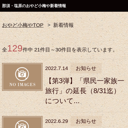
那須・塩原のおやど小梅や新着情報
おやど小梅やTOP
新着情報
129
全
件中 21件目～30件目を表示しています。
2022.7.14
お知らせ
【第3弾】「県民一家族一
旅行」の延長（8/31迄）
について...
2022.6.29
お知らせ