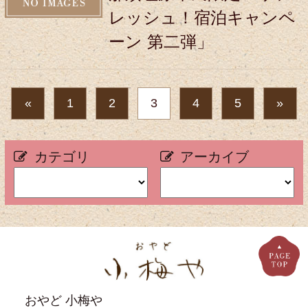
レッシュ！宿泊キャンペ
ーン 第二弾」
«
1
2
3
4
5
»
カテゴリ
アーカイブ
おやど 小梅や